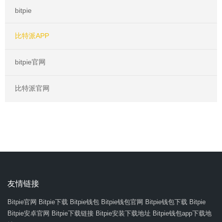
bitpie
比特派APP
bitpie官网
比特派官网
友情链接
Bitpie官网
Bitpie下载
Bitpie钱包
Bitpie钱包官网
Bitpie钱包下载
Bitpie
Bitpie安卓官网
Bitpie下载链接
Bitpie安装下载地址
Bitpie钱包app下载地